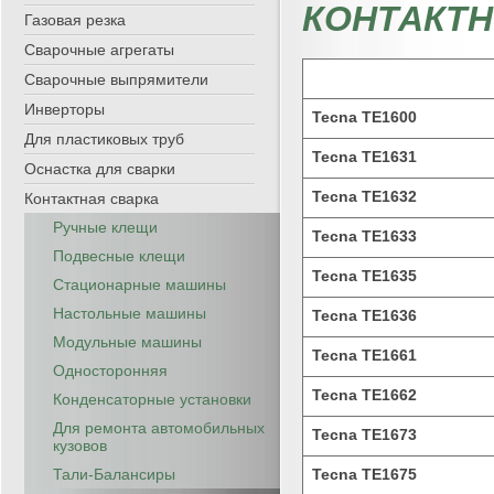
КОНТАКТН
Газовая резка
Сварочные агрегаты
Сварочные выпрямители
Инверторы
Tecna TE1600
Для пластиковых труб
Tecna TE1631
Оснастка для сварки
Tecna TE1632
Контактная сварка
Ручные клещи
Tecna TE1633
Подвесные клещи
Tecna TE1635
Стационарные машины
Настольные машины
Tecna TE1636
Модульные машины
Tecna TE1661
Односторонняя
Tecna TE1662
Конденсаторные установки
Для ремонта автомобильных
Tecna TE1673
кузовов
Тали-Балансиры
Tecna TE1675