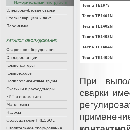
Измерительный инструмент
Tecna TE1673
Электромуфтовая сварка
Tecna TE1401N
Столы сварщика и ФВУ
Перемычки
Tecna TE1402N
Tecna TE1403N
КАТАЛОГ ОБОРУДОВАНИЯ
Tecna TE1404N
Сварочное оборудование
Электростанции
Tecna TE1405N
Компенсаторы
Компрессоры
При выпол
Полипропиленовые трубы
Счетчики и расходомеры
сварки име
КИП и автоматика
регулиров
Мотопомпы
Насосы
применен
Оборудование PRESSOL
контактно
Отопительное оборудование