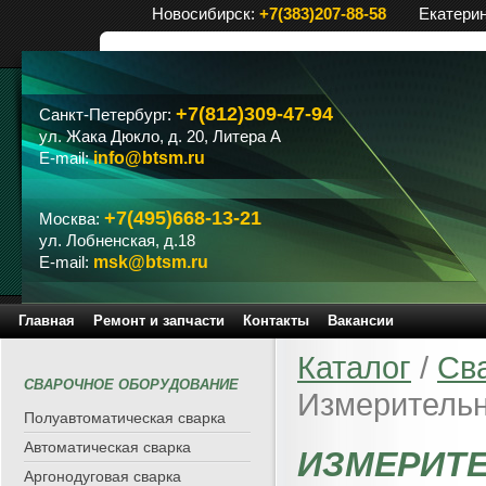
Новосибирск:
+7(383)207-88-58
Екатери
+7(812)309-47-94
Санкт-Петербург:
ул. Жака Дюкло, д. 20, Литера А
E-mail:
info@btsm.ru
+7(495)668-13-21
Москва:
ул. Лобненская, д.18
E-mail:
msk@btsm.ru
Главная
Ремонт и запчасти
Контакты
Вакансии
Каталог
/
Св
СВАРОЧНОЕ ОБОРУДОВАНИЕ
Измерительн
Полуавтоматическая сварка
Автоматическая сварка
ИЗМЕРИТ
Аргонодуговая сварка